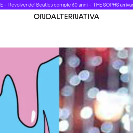
evolver dei Beatles compie 60 anni –
THE SOPHS arrivano in 