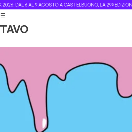
Skip to content
: DAL 6 AL 9 AGOSTO A CASTELBUONO, LA 29ª EDIZIONE –
R
TAVO