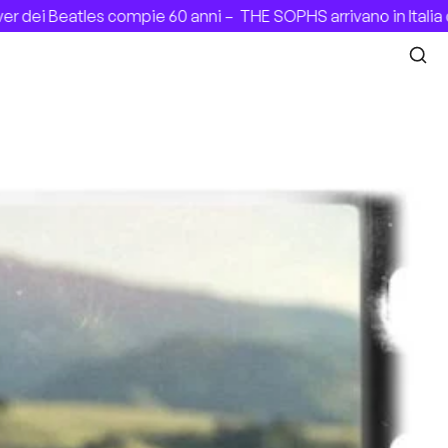
pie 60 anni –
THE SOPHS arrivano in Italia con il debut alb