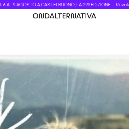
 CASTELBUONO, LA 29ª EDIZIONE –
Revolver dei Beatles com