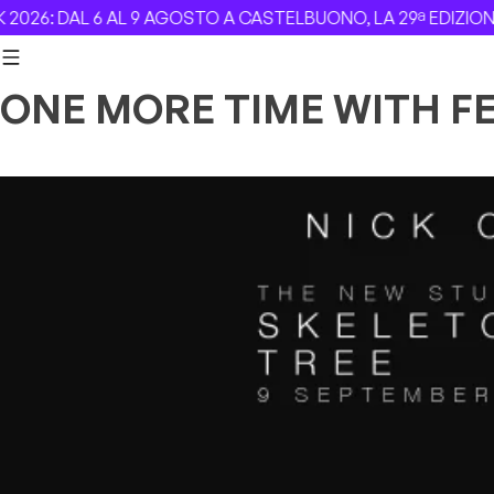
Skip to content
26: DAL 6 AL 9 AGOSTO A CASTELBUONO, LA 29ª EDIZIONE
ONE MORE TIME WITH F