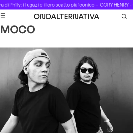
Skip to content
di Philly: i Fugazi e il loro scatto più iconico –
CORY HENRY - 
MOCO