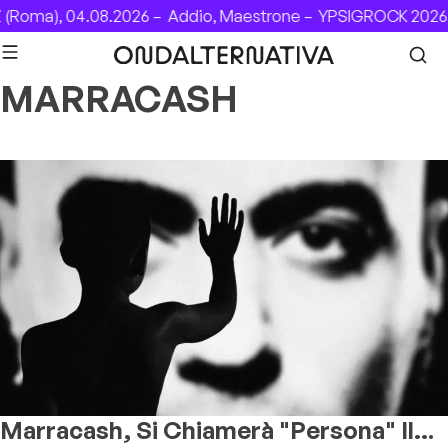
Skip to content
(Roma), 04.08.2026 –
Addio, Maestrone –
YPSIGROCK 2026:
MARRACASH
Marracash, Si Chiamerà "Persona" Il