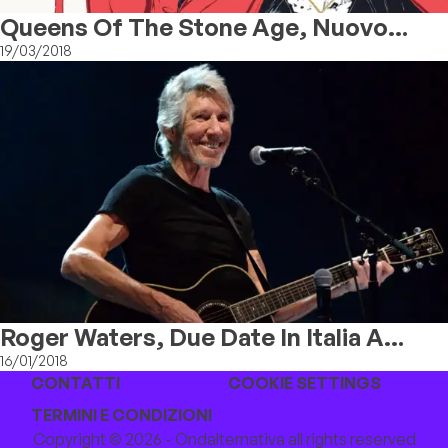
Queens Of The Stone Age, Nuovo
Video
19/03/2018
Roger Waters, Due Date In Italia A
Luglio
16/01/2018
CONTATTI
COOKIE SETTINGS
TERMINI E CONDIZIONI
Copyright © 2026 - Ondalternativa all rights reserved