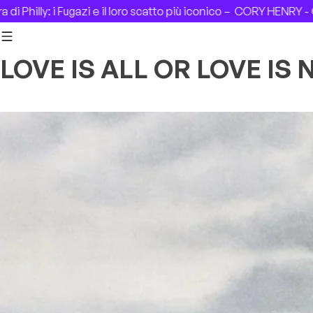
Skip to content
Philly: i Fugazi e il loro scatto più iconico –
CORY HENRY - CAS
LOVE IS ALL OR LOVE IS 