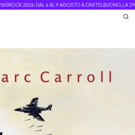
GROCK 2026: DAL 6 AL 9 AGOSTO A CASTELBUONO, LA 29ª E