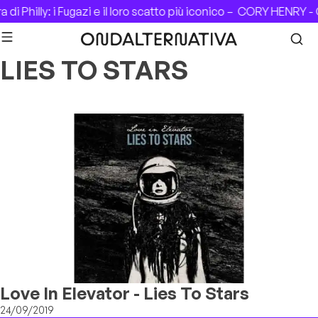
Skip to content
di Philly: i Fugazi e il loro scatto più iconico –
CORY HENRY - C
LIES TO STARS
Love In Elevator - Lies To Stars
24/09/2019