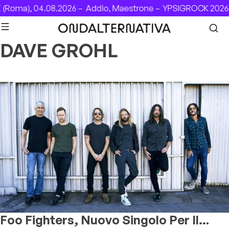
Skip to content
Roma), 04.08.2026 –
Addio, Maestrone –
YPSIGROCK 2026: D
DAVE GROHL
Foo Fighters, Nuovo Singolo Per Il