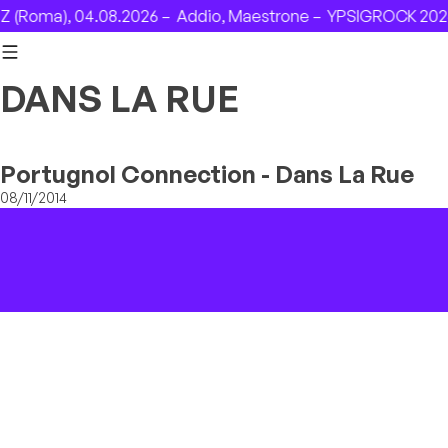
Skip to content
(Roma), 04.08.2026 –
Addio, Maestrone –
YPSIGROCK 2026:
DANS LA RUE
Portugnol Connection - Dans La Rue
08/11/2014