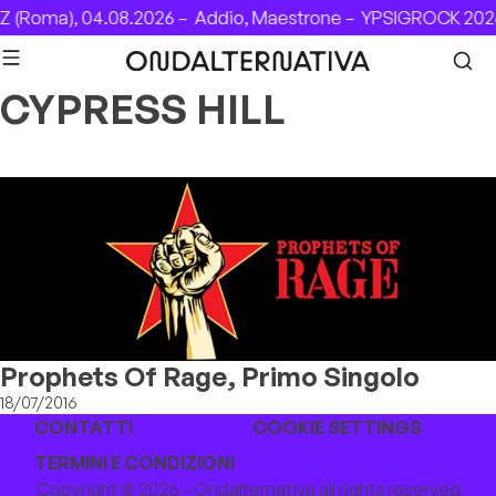
Skip to content
 (Roma), 04.08.2026 –
Addio, Maestrone –
YPSIGROCK 2026
CYPRESS HILL
Prophets Of Rage, Primo Singolo
18/07/2016
CONTATTI
COOKIE SETTINGS
TERMINI E CONDIZIONI
Copyright © 2026 - Ondalternativa all rights reserved