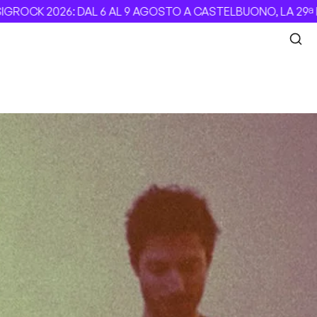
2026: DAL 6 AL 9 AGOSTO A CASTELBUONO, LA 29ª EDIZION