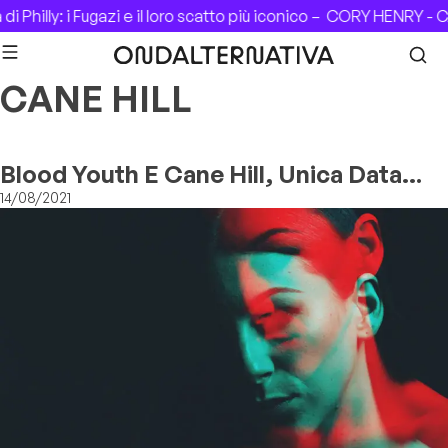
Skip to content
 Philly: i Fugazi e il loro scatto più iconico –
CORY HENRY - CA
CANE HILL
Blood Youth E Cane Hill, Unica Data
Italiana
14/08/2021