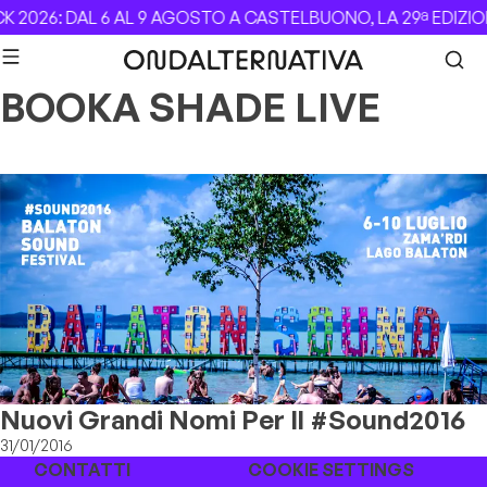
Skip to content
 2026: DAL 6 AL 9 AGOSTO A CASTELBUONO, LA 29ª EDIZIO
BOOKA SHADE LIVE
Nuovi Grandi Nomi Per Il #Sound2016
31/01/2016
CONTATTI
COOKIE SETTINGS