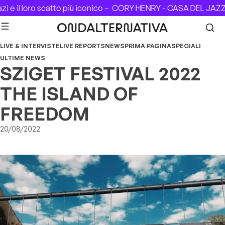
Skip to content
o scatto più iconico –
CORY HENRY - CASA DEL JAZZ (Roma), 0
LIVE & INTERVISTE
LIVE REPORTS
NEWS
PRIMA PAGINA
SPECIALI
ULTIME NEWS
SZIGET FESTIVAL 2022
THE ISLAND OF
FREEDOM
20/08/2022