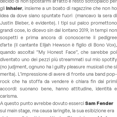
decido di non spostarmi affatto e resto sottopalco per
gli
Inhaler
, insieme a un boato di ragazzine che non ho
idea da dove siano spuntate fuori (mancavo la sera di
Justin Bieber, è evidente). I tipi sul palco promettono
grandi cose, lo dicevo sin dal lontano 2019, in tempi non
sospetti e prima ancora di conoscerne il pedigree
d’arte (il cantante Elijah Hewson è figlio di Bono Vox),
quando ascoltai “My Honest Face”, che sarebbe poi
diventato uno dei pezzi più streammati sul mio spotify
(no judjment, ognuno ha i guilty pleasure musicali che si
merita). L’impressione di avere di fronte una band pop-
rock che ha stoffa da vendere è chiara fin dai primi
accordi: suonano bene, hanno attitudine, identità e
carisma.
A questo punto avrebbe dovuto esserci
Sam Fender
sul main stage, ma causa laringite, la sua esibizione era