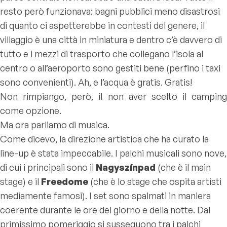
resto però funzionava: bagni pubblici meno disastrosi
di quanto ci aspetterebbe in contesti del genere, il
villaggio è una città in miniatura e dentro c’è davvero di
tutto e i mezzi di trasporto che collegano l’isola al
centro o all’aeroporto sono gestiti bene (perfino i taxi
sono convenienti). Ah, e l’acqua è gratis. Gratis!
Non rimpiango, però, il non aver scelto il camping
come opzione.
Ma ora parliamo di musica.
Come dicevo, la direzione artistica che ha curato la
line-up è stata impeccabile. I palchi musicali sono nove,
di cui i principali sono il
Nagyszínpad
(che è il main
stage) e il
Freedome
(che è lo stage che ospita artisti
mediamente famosi). I set sono spalmati in maniera
coerente durante le ore del giorno e della notte. Dal
primissimo pomeriggio si susseguono tra i palchi