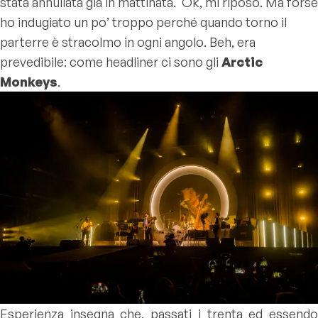
stata annullata già in mattinata. Ok, mi riposo. Ma forse
ho indugiato un po’ troppo perché quando torno il
parterre è stracolmo in ogni angolo. Beh, era
prevedibile: come headliner ci sono gli
Arctic
Monkeys
.
Esperienza insegna che, passati i trenta ed essendo