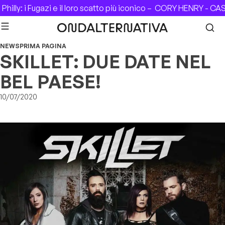
Skip to content
lly: i Fugazi e il loro scatto più iconico –
CORY HENRY - CASA D
NEWS
PRIMA PAGINA
SKILLET: DUE DATE NEL
BEL PAESE!
10/07/2020