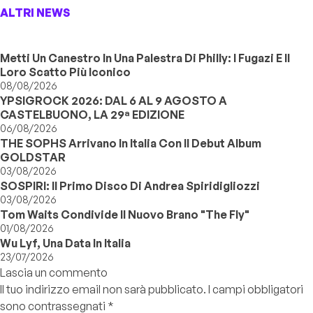
ALTRI NEWS
Metti Un Canestro In Una Palestra Di Philly: I Fugazi E Il
Loro Scatto Più Iconico
08/08/2026
YPSIGROCK 2026: DAL 6 AL 9 AGOSTO A
CASTELBUONO, LA 29ª EDIZIONE
06/08/2026
THE SOPHS Arrivano In Italia Con Il Debut Album
GOLDSTAR
03/08/2026
SOSPIRI: Il Primo Disco Di Andrea Spiridigliozzi
03/08/2026
Tom Waits Condivide Il Nuovo Brano "The Fly"
01/08/2026
Wu Lyf, Una Data In Italia
23/07/2026
Lascia un commento
Il tuo indirizzo email non sarà pubblicato.
I campi obbligatori
sono contrassegnati
*