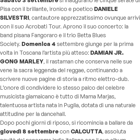
Pisa con il brillante, ironico e poetico
DANIELE
SILVESTRI
, cantautore apprezzatissimo ovunque arrivi
con il suo Acrobati Tour. Aprono il suo concerto: la
band pisana Fangoraro e il trio Betta Blues
Society.
Domenica 4
settembre giunge per la prima
volta in Toscana l’artista più atteso:
DAMIAN JR.
GONG MARLEY
, il rastaman che conserva nelle sue
vene la sacra leggenda del reggae, continuando a
scrivere nuove pagine di storia a ritmo elettro-dub.
L’onore di condividere lo stesso palco del celebre
musicista giamaicano è tutto di Mama Marjas,
talentuosa artista nata in Puglia, dotata di una naturale
attitudine per la dancehall.
Dopo pochi giorni di riposo, si ricomincia a ballare da
giovedì 8 settembre
con
CALCUTTA
, assoluta
novità del panorama indie italiano con il suo album