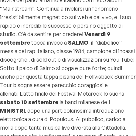
“Mainstream”. Continua a rivelarsi un fenomeno
irresistibilmente magnetico sul web e dal vivo, e il suo
rapido e incredibile successo è persino oggetto di
studio. C’è da sentire per credere!
Venerdì 9
settembre
tocca invece a
SALMO
, il “diabolico”
messia del rap italiano, classe 1984, campione di incassi
discografici, di sold out e di visualizzazioni su You Tube!
Sotto il palco di Salmo si poga e pure forte; quindi
anche per questa tappa pisana del Hellvisback Summer
Tour bisogna essere parecchio coraggiosi e
allenati! L’atto finale del Festival Metarock lo suona
sabato 10 settembre
la band milanese de
I
MINISTRI
, dopo una particolarissima introduzione
elettronica a cura di Populous. Al pubblico, carico a
molla dopo tanta musica live divorata alla Cittadella,
non rimane che trasformarsi in un mare di onde, su cui