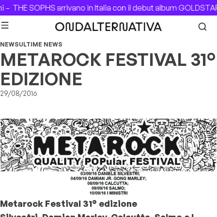
Skip to content
 –
THE SOPHS arrivano in Italia con il debut album GOLDSTAR
NEWS
ULTIME NEWS
METAROCK FESTIVAL 31°
EDIZIONE
29/08/2016
Metarock Festival 31° edizione
Silvestri, Damian Marley, Calcutta, Salmo e I