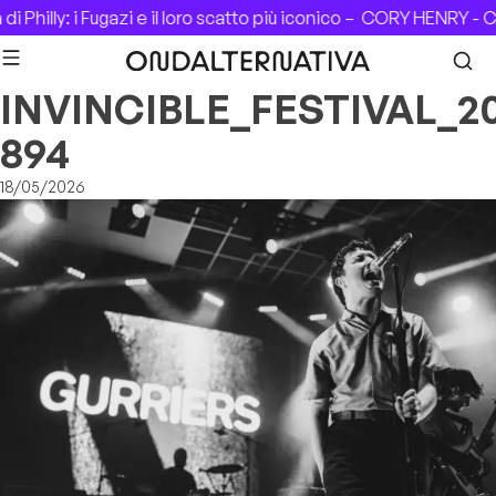
Skip to content
i Philly: i Fugazi e il loro scatto più iconico –
CORY HENRY - CA
INVINCIBLE_FESTIVAL_2
894
18/05/2026