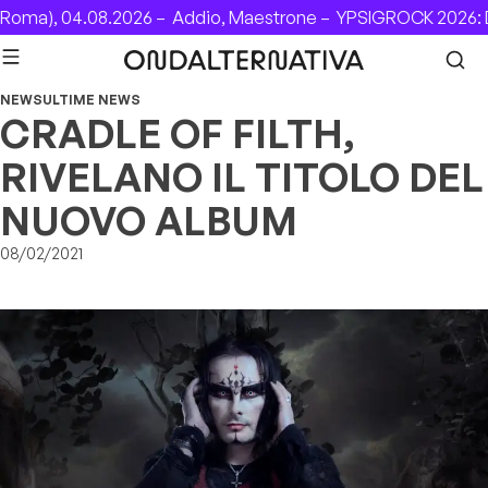
Skip to content
oma), 04.08.2026 –
Addio, Maestrone –
YPSIGROCK 2026: D
NEWS
ULTIME NEWS
CRADLE OF FILTH,
RIVELANO IL TITOLO DEL
NUOVO ALBUM
08/02/2021