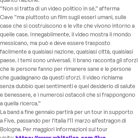
“Non si tratta di un video politico in sé,”
afferma
Cave
“ma piuttosto un film sugli esseri umani, sulle
case che si costruiscono e le vite che vivono intorno a
quelle case. Innegabilmente, il video mostra il mondo
messicano, ma può e deve essere trasposto
facilmente a qualsiasi nazione, qualsiasi città, qualsiasi
paese. I temi sono universali. Il brano racconta gli sforzi
che le persone fanno per rimanere sane e le persone
che guadagnano da questi sforzi. Il video richiama
senza dubbio quei sentimenti e quel desiderio di salute
e benessere, e i numerosi ostacoli che si frappongono
a quella ricerca.”
La band a fine gennaio partirà per un tour in supporto
a
Five
, passando per l’Italia l’11 marzo all’estragon di
Bologna. Per maggiori informazioni sul tour
visita:
https://www.whitelies.com/live
.