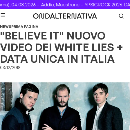
Skip to content
), 04.08.2026 –
Addio, Maestrone –
YPSIGROCK 2026: DAL 6
NEWS
PRIMA PAGINA
"BELIEVE IT" NUOVO
VIDEO DEI WHITE LIES +
DATA UNICA IN ITALIA
03/12/2018