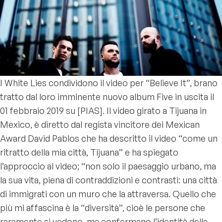
I
White Lies
condividono il video per “Believe It”, brano
tratto dal loro imminente nuovo album
Five
in uscita il
01 febbraio 2019 su [PIAS]. Il video girato a Tijuana in
Mexico, è diretto dal regista vincitore dei Mexican
Award David Pablos che ha descritto il video
“come un
ritratto della mia città, Tijuana”
e ha spiegato
l’approccio al video;
“non solo il paesaggio urbano, ma
la sua vita, piena di contraddizioni e contrasti: una città
di immigrati con un muro che la attraversa. Quello che
più mi affascina è la “diversità”, cioè le persone che
raramente si vedono, ma confermano l’identità della