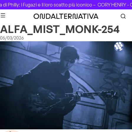
Skip to content
i Philly: i Fugazi e il loro scatto più iconico –
CORY HENRY - C
ALFA_MIST_MONK-254
05/03/2026