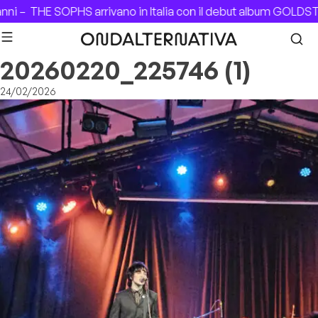
Skip to content
nni –
THE SOPHS arrivano in Italia con il debut album GOLDST
20260220_225746 (1)
24/02/2026