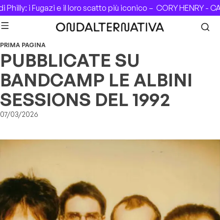
Skip to content
hilly: i Fugazi e il loro scatto più iconico –
CORY HENRY - CAS
PRIMA PAGINA
PUBBLICATE SU
BANDCAMP LE ALBINI
SESSIONS DEL 1992
07/03/2026