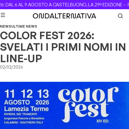
Skip to content
DAL 6 AL 9 AGOSTO A CASTELBUONO, LA 29ª EDIZIONE –
Revo
NEWS
ULTIME NEWS
COLOR FEST 2026:
SVELATI I PRIMI NOMI IN
LINE-UP
02/02/2026