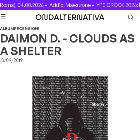
Skip to content
oma), 04.08.2026 –
Addio, Maestrone –
YPSIGROCK 2026: D
ALBUM
RECENSIONI
DAIMON D. - CLOUDS AS
A SHELTER
18/09/2019